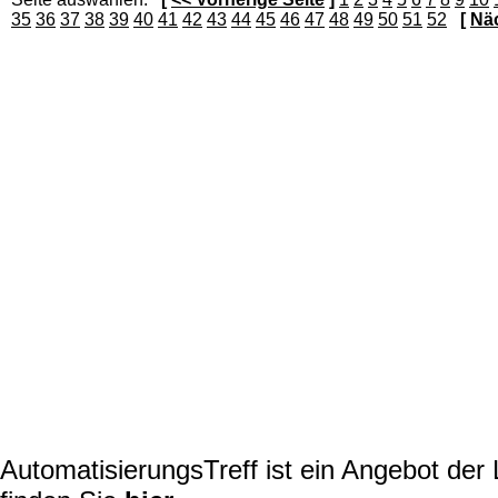
35
36
37
38
39
40
41
42
43
44
45
46
47
48
49
50
51
52
[
Näc
AutomatisierungsTreff ist ein Angebot de