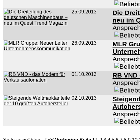
25.09.2013
Die Drei
neu im 
Ansprech
26.09.2013
MLR Grup
Unterne
Ansprech
01.10.2013
RB VND 
Ansprech
02.10.2013
Steigend
Autohers
Ansprech
Seite auswählen:
[
<< Vorherige Seite
]
1
2
3
4
5
6
7
8
9
10