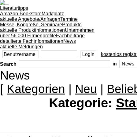
Literaturtipps
Amazon-Bookstore
Marktplatz
aktuelle Angebote/Anfragen
Termine
Messe, Kongreße, Seminare
Produkte
aktuelle Produktinformationen
Unternehmen
über 56.000 Firmenprofile
Fachbeiträge
detailierte Fachinformationen
News
aktuelle Meldungen
kostenlos registr
Search
in
News
[
Kategorien
|
Neu
|
Belie
Kategorie:
Sta