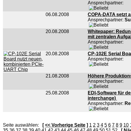
Ansprechpartner:
06.08.2008
COPA-DATA setzt au
Ansprechpartner:
Su
20.08.2008
Whitepaper: Redund
mit zentralen Aufg
Ansprechpartner:
20.08.2008
CP-102E Serial Boa
Ansprechpartner:
21.08.2008
Höhere Produktions
Ansprechpartner:
25.08.2008
EDI-Software für d
interchange)
Ansprechpartner:
Re
Seite auswählen:
[
<< Vorherige Seite
]
1
2
3
4
5
6
7
8
9
10
35
36
37
38
39
40
41
42
43
44
45
46
47
48
49
50
51
52
[
Näc