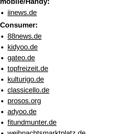
mobile/Handy:
iinews.de
Consumer:
88news.de
kidyoo.de
gateo.de
topfreizeit.de
kulturigo.de
classicello.de
prosos.org
adyoo.de
fitundmunter.de
weihnachtsmarktplatz.de