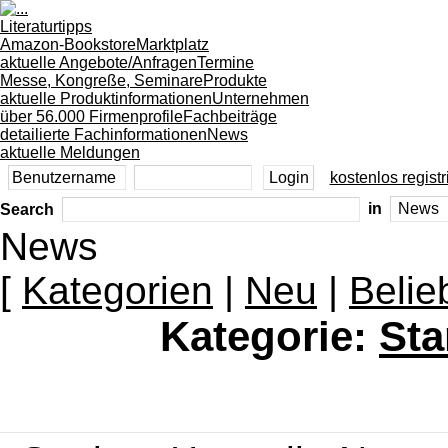
Literaturtipps
Amazon-Bookstore
Marktplatz
aktuelle Angebote/Anfragen
Termine
Messe, Kongreße, Seminare
Produkte
aktuelle Produktinformationen
Unternehmen
über 56.000 Firmenprofile
Fachbeiträge
detailierte Fachinformationen
News
aktuelle Meldungen
kostenlos registr
Search
in
News
[
Kategorien
|
Neu
|
Belie
Kategorie:
Sta