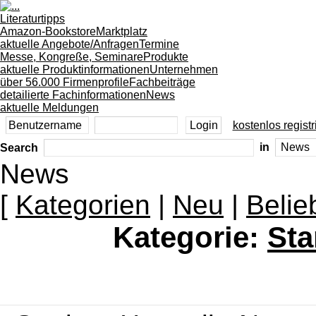
Literaturtipps
Amazon-Bookstore
Marktplatz
aktuelle Angebote/Anfragen
Termine
Messe, Kongreße, Seminare
Produkte
aktuelle Produktinformationen
Unternehmen
über 56.000 Firmenprofile
Fachbeiträge
detailierte Fachinformationen
News
aktuelle Meldungen
kostenlos registr
Search
in
News
[
Kategorien
|
Neu
|
Belie
Kategorie:
Sta