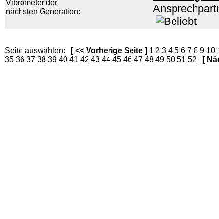
Ansprechpart
Seite auswählen:
[
<< Vorherige Seite
]
1
2
3
4
5
6
7
8
9
10
35
36
37
38
39
40
41
42
43
44
45
46
47
48
49
50
51
52
[
Näc