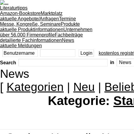
Literaturtipps
Amazon-Bookstore
Marktplatz
aktuelle Angebote/Anfragen
Termine
Messe, Kongreße, Seminare
Produkte
aktuelle Produktinformationen
Unternehmen
über 56.000 Firmenprofile
Fachbeiträge
detailierte Fachinformationen
News
aktuelle Meldungen
kostenlos registr
Search
in
News
[
Kategorien
|
Neu
|
Belie
Kategorie:
Sta