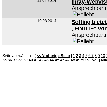
11.08.2014
inray-Webvis
Ansprechpart
19.08.2014
Softing biete
„FIND1+“ vo
Ansprechpart
Seite auswählen:
[
<< Vorherige Seite
]
1
2
3
4
5
6
7
8
9
10
35
36
37
38
39
40
41
42
43
44
45
46
47
48
49
50
51
52
[
Näc