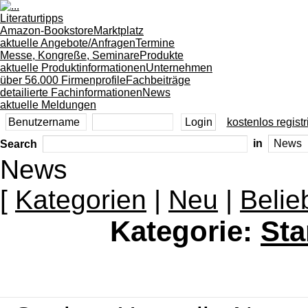
Literaturtipps
Amazon-Bookstore
Marktplatz
aktuelle Angebote/Anfragen
Termine
Messe, Kongreße, Seminare
Produkte
aktuelle Produktinformationen
Unternehmen
über 56.000 Firmenprofile
Fachbeiträge
detailierte Fachinformationen
News
aktuelle Meldungen
kostenlos registr
Search
in
News
[
Kategorien
|
Neu
|
Belie
Kategorie:
Sta