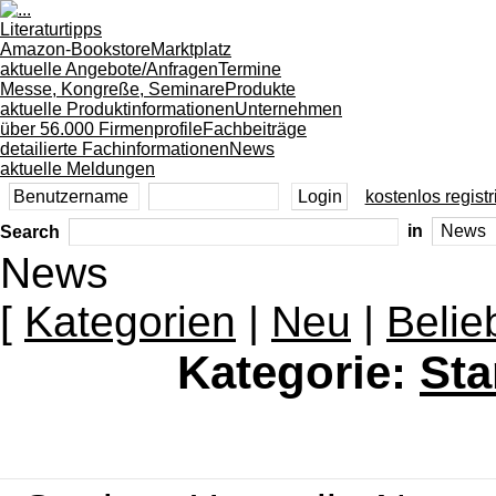
Literaturtipps
Amazon-Bookstore
Marktplatz
aktuelle Angebote/Anfragen
Termine
Messe, Kongreße, Seminare
Produkte
aktuelle Produktinformationen
Unternehmen
über 56.000 Firmenprofile
Fachbeiträge
detailierte Fachinformationen
News
aktuelle Meldungen
kostenlos registr
Search
in
News
[
Kategorien
|
Neu
|
Belie
Kategorie:
Sta