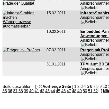
Ansprechpartner
15.02.2011
Infrarot-Strah
Ansprechpartner
10.02.2011
Embedded Panel
Anwendungen
Ansprechpartner
07.02.2011
Prägen mit Pro
Ansprechpartne
31.01.2011
TPM läuft BDE/
Ansprechpartner
Seite auswählen:
[
<< Vorherige Seite
]
1
2
3
4
5
6
7
8
9
10
35
36
37
38
39
40
41
42
43
44
45
46
47
48
49
50
51
52
[
Näc