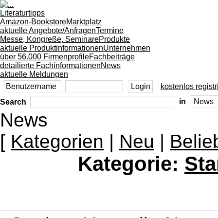
Literaturtipps
Amazon-Bookstore
Marktplatz
aktuelle Angebote/Anfragen
Termine
Messe, Kongreße, Seminare
Produkte
aktuelle Produktinformationen
Unternehmen
über 56.000 Firmenprofile
Fachbeiträge
detailierte Fachinformationen
News
aktuelle Meldungen
kostenlos registr
Search
in
News
[
Kategorien
|
Neu
|
Belie
Kategorie:
Sta