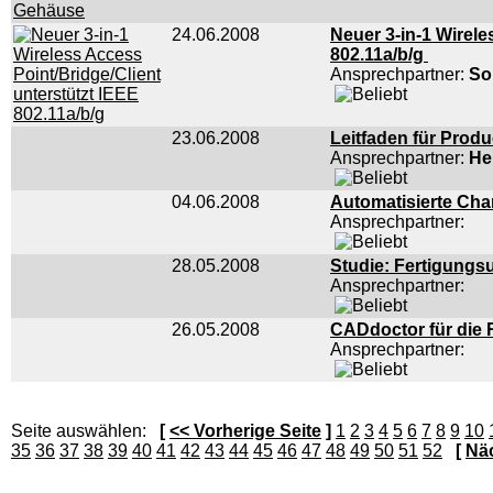
24.06.2008
Neuer 3-in-1 Wirele
802.11a/b/g
Ansprechpartner:
So
23.06.2008
Leitfaden für Produ
Ansprechpartner:
He
04.06.2008
Automatisierte Ch
Ansprechpartner:
28.05.2008
Studie: Fertigung
Ansprechpartner:
26.05.2008
CADdoctor für die 
Ansprechpartner:
Seite auswählen:
[
<< Vorherige Seite
]
1
2
3
4
5
6
7
8
9
10
35
36
37
38
39
40
41
42
43
44
45
46
47
48
49
50
51
52
[
Näc