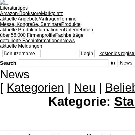
Literaturtipps
Amazon-Bookstore
Marktplatz
aktuelle Angebote/Anfragen
Termine
Messe, Kongreße, Seminare
Produkte
aktuelle Produktinformationen
Unternehmen
über 56.000 Firmenprofile
Fachbeiträge
detailierte Fachinformationen
News
aktuelle Meldungen
kostenlos registr
Search
in
News
[
Kategorien
|
Neu
|
Belie
Kategorie:
Sta