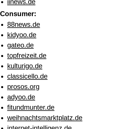
iinews.de
Consumer:
88news.de
kidyoo.de
gateo.de
topfreizeit.de
kulturigo.de
classicello.de
prosos.org
adyoo.de
fitundmunter.de
weihnachtsmarktplatz.de
internet-intelligenz.de