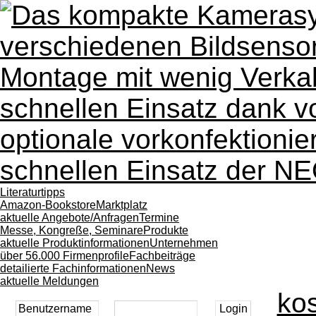
Literaturtipps
Amazon-Bookstore
Marktplatz
aktuelle Angebote/Anfragen
Termine
Messe, Kongreße, Seminare
Produkte
aktuelle Produktinformationen
Unternehmen
über 56.000 Firmenprofile
Fachbeiträge
detailierte Fachinformationen
News
aktuelle Meldungen
kos