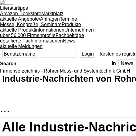
Literaturtipps
Amazon-Bookstore
Marktplatz
aktuelle Angebote/Anfragen
Termine
Messe, Kongreße, Seminare
Produkte
aktuelle Produktinformationen
Unternehmen
über 56.000 Firmenprofile
Fachbeiträge
detailierte Fachinformationen
News
aktuelle Meldungen
kostenlos registr
Search
in
Firmenverzeichnis - Rohrer Mess- und Systemtechnik GmbH
Industrie-Nachrichten von Roh
...
Alle Industrie-Nachr