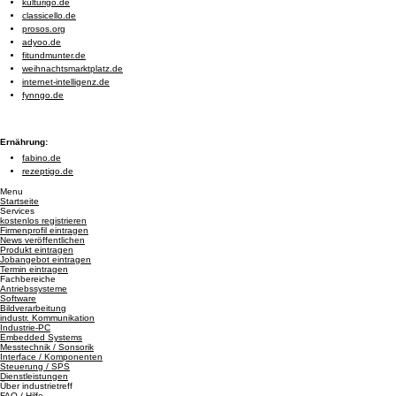
kulturigo.de
classicello.de
prosos.org
adyoo.de
fitundmunter.de
weihnachtsmarktplatz.de
internet-intelligenz.de
fynngo.de
Ernährung:
fabino.de
rezeptigo.de
Menu
Startseite
Services
kostenlos registrieren
Firmenprofil eintragen
News veröffentlichen
Produkt eintragen
Jobangebot eintragen
Termin eintragen
Fachbereiche
Antriebssysteme
Software
Bildverarbeitung
industr. Kommunikation
Industrie-PC
Embedded Systems
Messtechnik / Sonsorik
Interface / Komponenten
Steuerung / SPS
Dienstleistungen
Über industrietreff
FAQ / Hilfe