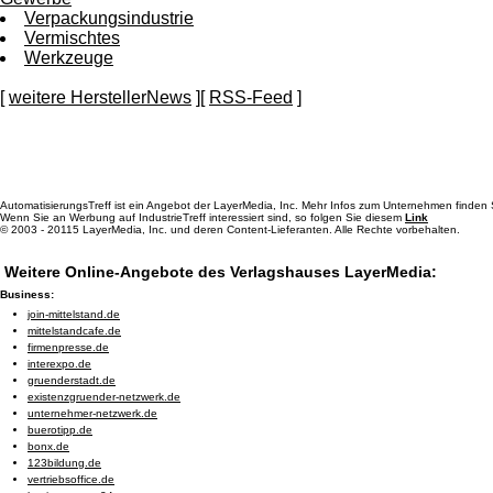
Verpackungsindustrie
Vermischtes
Werkzeuge
[
weitere HerstellerNews
][
RSS-Feed
]
AutomatisierungsTreff ist ein Angebot der LayerMedia, Inc. Mehr Infos zum Unternehmen finden
Wenn Sie an Werbung auf IndustrieTreff interessiert sind, so folgen Sie diesem
Link
© 2003 - 20115 LayerMedia, Inc. und deren Content-Lieferanten. Alle Rechte vorbehalten.
Weitere Online-Angebote des Verlagshauses LayerMedia:
Business:
join-mittelstand.de
mittelstandcafe.de
firmenpresse.de
interexpo.de
gruenderstadt.de
existenzgruender-netzwerk.de
unternehmer-netzwerk.de
buerotipp.de
bonx.de
123bildung.de
vertriebsoffice.de