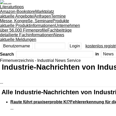
Literaturtipps
Amazon-Bookstore
Marktplatz
aktuelle Angebote/Anfragen
Termine
Messe, Kongreße, Seminare
Produkte
aktuelle Produktinformationen
Unternehmen
über 56.000 Firmenprofile
Fachbeiträge
detailierte Fachinformationen
News
aktuelle Meldungen
kostenlos registr
Search
in
Firmenverzeichnis - Industrial News Service
Industrie-Nachrichten von Indus
...
Alle Industrie-Nachrichten von Industr
Raute führt praxiserprobte KI?Fehlererkennung für di
...