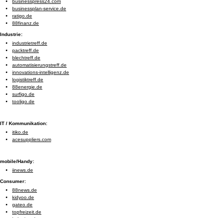
businesspress24.com
businessplan-service.de
ratigo.de
88finanz.de
Industrie:
industrietreff.de
packtreff.de
blechtreff.de
automatisierungstreff.de
innovations-intelligenz.de
logistiktreff.de
88energie.de
surfigo.de
tooligo.de
IT / Kommunikation:
itiko.de
acesuppliers.com
mobile/Handy:
iinews.de
Consumer:
88news.de
kidyoo.de
gateo.de
topfreizeit.de