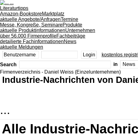
Literaturtipps
Amazon-Bookstore
Marktplatz
aktuelle Angebote/Anfragen
Termine
Messe, Kongreße, Seminare
Produkte
aktuelle Produktinformationen
Unternehmen
über 56.000 Firmenprofile
Fachbeiträge
detailierte Fachinformationen
News
aktuelle Meldungen
kostenlos registr
Search
in
Firmenverzeichnis - Daniel Weiss (Einzelunternehmen)
Industrie-Nachrichten von Dani
...
Alle Industrie-Nachri