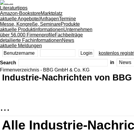
Literaturtipps
Amazon-Bookstore
Marktplatz
aktuelle Angebote/Anfragen
Termine
Messe, Kongreße, Seminare
Produkte
aktuelle Produktinformationen
Unternehmen
über 56.000 Firmenprofile
Fachbeiträge
detailierte Fachinformationen
News
aktuelle Meldungen
kostenlos registr
Search
in
Firmenverzeichnis - BBG GmbH & Co. KG
Industrie-Nachrichten von BB
...
Alle Industrie-Nach