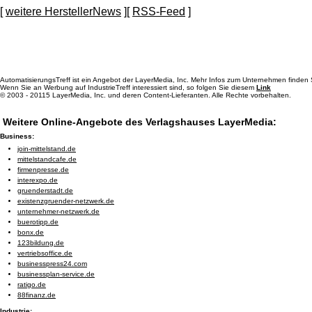
[
weitere HerstellerNews
][
RSS-Feed
]
AutomatisierungsTreff ist ein Angebot der LayerMedia, Inc. Mehr Infos zum Unternehmen finden
Wenn Sie an Werbung auf IndustrieTreff interessiert sind, so folgen Sie diesem
Link
© 2003 - 20115 LayerMedia, Inc. und deren Content-Lieferanten. Alle Rechte vorbehalten.
Weitere Online-Angebote des Verlagshauses LayerMedia:
Business:
join-mittelstand.de
mittelstandcafe.de
firmenpresse.de
interexpo.de
gruenderstadt.de
existenzgruender-netzwerk.de
unternehmer-netzwerk.de
buerotipp.de
bonx.de
123bildung.de
vertriebsoffice.de
businesspress24.com
businessplan-service.de
ratigo.de
88finanz.de
Industrie: