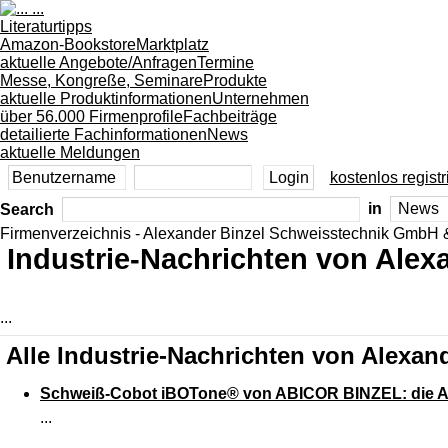
Literaturtipps
Amazon-Bookstore
Marktplatz
aktuelle Angebote/Anfragen
Termine
Messe, Kongreße, Seminare
Produkte
aktuelle Produktinformationen
Unternehmen
über 56.000 Firmenprofile
Fachbeiträge
detailierte Fachinformationen
News
aktuelle Meldungen
kostenlos registr
Search
in
Firmenverzeichnis - Alexander Binzel Schweisstechnik GmbH
Industrie-Nachrichten von Ale
...
Alle Industrie-Nachrichten von Alexa
Schweiß-Cobot iBOTone® von ABICOR BINZEL: die An
...