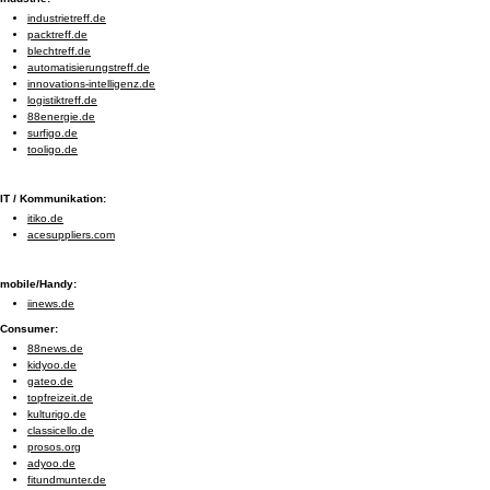
industrietreff.de
packtreff.de
blechtreff.de
automatisierungstreff.de
innovations-intelligenz.de
logistiktreff.de
88energie.de
surfigo.de
tooligo.de
IT / Kommunikation:
itiko.de
acesuppliers.com
mobile/Handy:
iinews.de
Consumer:
88news.de
kidyoo.de
gateo.de
topfreizeit.de
kulturigo.de
classicello.de
prosos.org
adyoo.de
fitundmunter.de