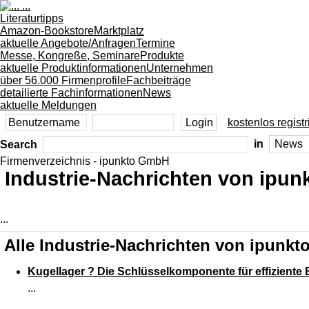
Literaturtipps
Amazon-Bookstore
Marktplatz
aktuelle Angebote/Anfragen
Termine
Messe, Kongreße, Seminare
Produkte
aktuelle Produktinformationen
Unternehmen
über 56.000 Firmenprofile
Fachbeiträge
detailierte Fachinformationen
News
aktuelle Meldungen
kostenlos registr
Search
in
Firmenverzeichnis - ipunkto GmbH
Industrie-Nachrichten von ipu
...
Alle Industrie-Nachrichten von ipunk
Kugellager ? Die Schlüsselkomponente für effiziente
...