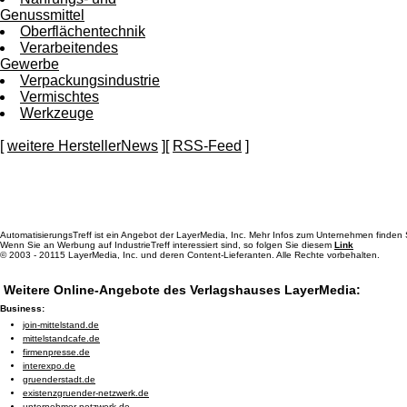
Genussmittel
Oberflächentechnik
Verarbeitendes
Gewerbe
Verpackungsindustrie
Vermischtes
Werkzeuge
[
weitere HerstellerNews
][
RSS-Feed
]
AutomatisierungsTreff ist ein Angebot der LayerMedia, Inc. Mehr Infos zum Unternehmen finden
Wenn Sie an Werbung auf IndustrieTreff interessiert sind, so folgen Sie diesem
Link
© 2003 - 20115 LayerMedia, Inc. und deren Content-Lieferanten. Alle Rechte vorbehalten.
Weitere Online-Angebote des Verlagshauses LayerMedia:
Business:
join-mittelstand.de
mittelstandcafe.de
firmenpresse.de
interexpo.de
gruenderstadt.de
existenzgruender-netzwerk.de
unternehmer-netzwerk.de