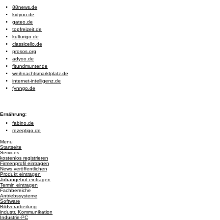
88news.de
kidyoo.de
gateo.de
topfreizeit.de
kulturigo.de
classicello.de
prosos.org
adyoo.de
fitundmunter.de
weihnachtsmarktplatz.de
internet-intelligenz.de
fynngo.de
Ernährung:
fabino.de
rezeptigo.de
Menu
Startseite
Services
kostenlos registrieren
Firmenprofil eintragen
News veröffentlichen
Produkt eintragen
Jobangebot eintragen
Termin eintragen
Fachbereiche
Antriebssysteme
Software
Bildverarbeitung
industr. Kommunikation
Industrie-PC