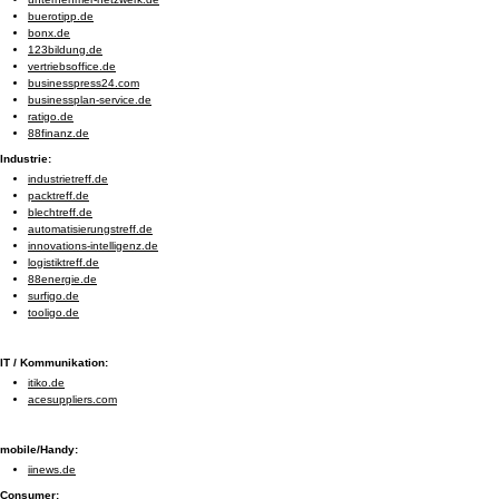
buerotipp.de
bonx.de
123bildung.de
vertriebsoffice.de
businesspress24.com
businessplan-service.de
ratigo.de
88finanz.de
Industrie:
industrietreff.de
packtreff.de
blechtreff.de
automatisierungstreff.de
innovations-intelligenz.de
logistiktreff.de
88energie.de
surfigo.de
tooligo.de
IT / Kommunikation:
itiko.de
acesuppliers.com
mobile/Handy:
iinews.de
Consumer: