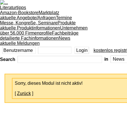
Literaturtipps
Amazon-Bookstore
Marktplatz
aktuelle Angebote/Anfragen
Termine
Messe, Kongreße, Seminare
Produkte
aktuelle Produktinformationen
Unternehmen
über 56.000 Firmenprofile
Fachbeiträge
detailierte Fachinformationen
News
aktuelle Meldungen
kostenlos registr
Search
in
Sorry, dieses Modul ist nicht aktiv!
[
Zurück
]