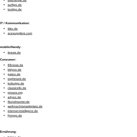
88energie.de
surfigo.de
tooligo.de
IT / Kommunikation:
itiko.de
acesuppliers.com
mobile/Handy:
iinews.de
Consumer:
88news.de
kidyoo.de
gateo.de
topfreizeit.de
kulturigo.de
classicello.de
prosos.org
adyoo.de
fitundmunter.de
weihnachtsmarktplatz.de
internet-intelligenz.de
fynngo.de
Ernährung: