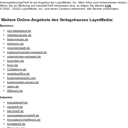
AutomatisierungsTreff ist ein Angebot der LayerMedia, Inc. Mehr Infos zum Unternehmen finden
Wenn Sie an Werbung auf IndustrieTreff interessiert sind, so folgen Sie diesem
Link
© 2003 - 20115 LayerMedia, Inc. und deren Content-Lieferanten. Alle Rechte vorbehalten.
Weitere Online-Angebote des Verlagshauses LayerMedia:
Business:
join-mittelstand.de
mittelstandcafe.de
firmenpresse.de
interexpo.de
gruenderstadt.de
existenzgruender-netzwerk.de
unternehmer-netzwerk.de
buerotipp.de
bonx.de
123bildung.de
vertriebsoffice.de
businesspress24.com
businessplan-service.de
ratigo.de
88finanz.de
Industrie:
industrietreff.de
packtreff.de
blechtreff.de
automatisierungstreff.de
innovations-intelligenz.de
logistiktreff.de