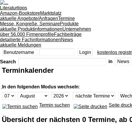
Literaturtipps
Amazon-Bookstore
Marktplatz
aktuelle Angebote/Anfragen
Termine
Messe, Kongreße, Seminare
Produkte
aktuelle Produktinformationen
Unternehmen
über 56.000 Firmenprofile
Fachbeiträge
detailierte Fachinformationen
News
aktuelle Meldungen
kostenlos registr
Search
in
Terminkalender
In den folgenden Modus wechseln
:
Termin suchen
Seite druc
Übersicht der nächsten 0 Termine, ab 0