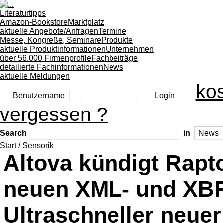
Literaturtipps
Amazon-Bookstore
Marktplatz
aktuelle Angebote/Anfragen
Termine
Messe, Kongreße, Seminare
Produkte
aktuelle Produktinformationen
Unternehmen
über 56.000 Firmenprofile
Fachbeiträge
detailierte Fachinformationen
News
aktuelle Meldungen
kos
vergessen ?
Search
in
Start
/
Sensorik
Altova kündigt Rapt
neuen XML- und XBR
Ultraschneller neue