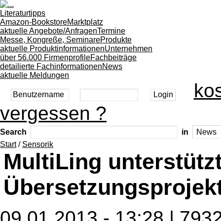
Literaturtipps
Amazon-Bookstore
Marktplatz
aktuelle Angebote/Anfragen
Termine
Messe, Kongreße, Seminare
Produkte
aktuelle Produktinformationen
Unternehmen
über 56.000 Firmenprofile
Fachbeiträge
detailierte Fachinformationen
News
aktuelle Meldungen
kos
vergessen ?
Search
in
Start
/
Sensorik
MultiLing unterstüt
Übersetzungsprojek
09.01.2013 - 13:28 | 793