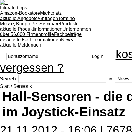
Literaturtipps
Amazon-Bookstore
Marktplatz
aktuelle Angebote/Anfragen
Termine
Messe, Kongreße, Seminare
Produkte
aktuelle Produktinformationen
Unternehmen
über 56.000 Firmenprofile
Fachbeiträge
detailierte Fachinformationen
News
aktuelle Meldungen
kos
vergessen ?
Search
in
Start
/
Sensorik
Hall-Sensoren - die 
im Joystick-Einsatz
21.11.2012 - 16:06 | 767