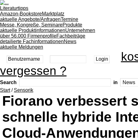
Literaturtipps
Amazon-Bookstore
Marktplatz
aktuelle Angebote/Anfragen
Termine
Messe, Kongreße, Seminare
Produkte
aktuelle Produktinformationen
Unternehmen
über 56.000 Firmenprofile
Fachbeiträge
detailierte Fachinformationen
News
aktuelle Meldungen
kos
vergessen ?
Search
in
Start
/
Sensorik
Fiorano verbessert s
schnelle hybride Int
Cloud-Anwendunge