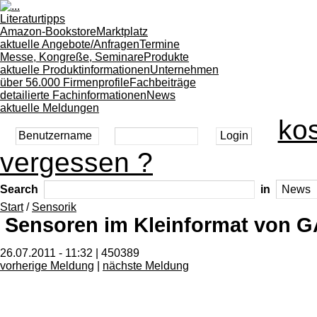
Literaturtipps
Amazon-Bookstore
Marktplatz
aktuelle Angebote/Anfragen
Termine
Messe, Kongreße, Seminare
Produkte
aktuelle Produktinformationen
Unternehmen
über 56.000 Firmenprofile
Fachbeiträge
detailierte Fachinformationen
News
aktuelle Meldungen
kos
vergessen ?
Search
in
Start
/
Sensorik
Sensoren im Kleinformat von
26.07.2011 - 11:32 | 450389
vorherige Meldung
|
nächste Meldung