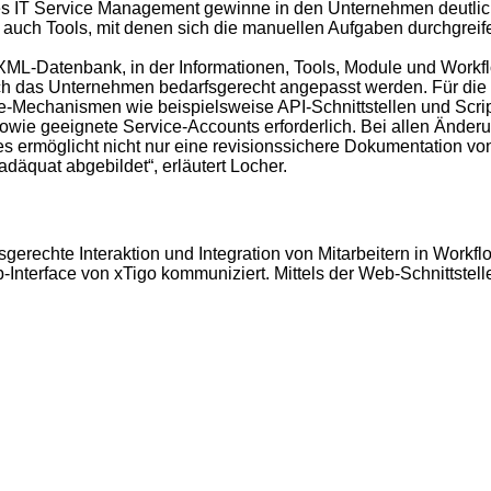
s IT Service Management gewinne in den Unternehmen deutlich a
 auch Tools, mit denen sich die manuellen Aufgaben durchgreif
le XML-Datenbank, in der Informationen, Tools, Module und Work
rch das Unternehmen bedarfsgerecht angepasst werden. Für die 
ote-Mechanismen wie beispielsweise API-Schnittstellen und Scr
ie geeignete Service-Accounts erforderlich. Bei allen Änderu
s ermöglicht nicht nur eine revisionssichere Dokumentation von
äquat abgebildet“, erläutert Locher.
sgerechte Interaktion und Integration von Mitarbeitern in Work
Interface von xTigo kommuniziert. Mittels der Web-Schnittstell