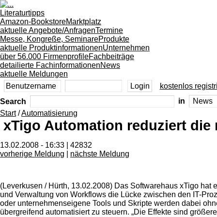
Literaturtipps
Amazon-Bookstore
Marktplatz
aktuelle Angebote/Anfragen
Termine
Messe, Kongreße, Seminare
Produkte
aktuelle Produktinformationen
Unternehmen
über 56.000 Firmenprofile
Fachbeiträge
detailierte Fachinformationen
News
aktuelle Meldungen
kostenlos registr
Search
in
Start
/
Automatisierung
xTigo Automation reduziert die
13.02.2008 - 16:33 | 42832
vorherige Meldung
|
nächste Meldung
(Leverkusen / Hürth, 13.02.2008) Das Softwarehaus xTigo hat ei
und Verwaltung von Workflows die Lücke zwischen den IT-Pro
oder unternehmenseigene Tools und Skripte werden dabei ohne M
übergreifend automatisiert zu steuern. „Die Effekte sind größer