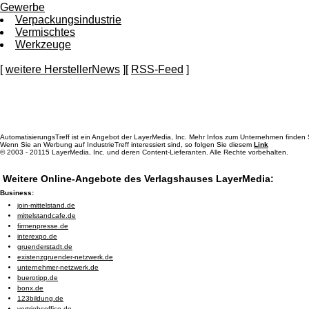
Gewerbe
Verpackungsindustrie
Vermischtes
Werkzeuge
[
weitere HerstellerNews
][
RSS-Feed
]
AutomatisierungsTreff ist ein Angebot der LayerMedia, Inc. Mehr Infos zum Unternehmen finden
Wenn Sie an Werbung auf IndustrieTreff interessiert sind, so folgen Sie diesem
Link
© 2003 - 20115 LayerMedia, Inc. und deren Content-Lieferanten. Alle Rechte vorbehalten.
Weitere Online-Angebote des Verlagshauses LayerMedia:
Business:
join-mittelstand.de
mittelstandcafe.de
firmenpresse.de
interexpo.de
gruenderstadt.de
existenzgruender-netzwerk.de
unternehmer-netzwerk.de
buerotipp.de
bonx.de
123bildung.de
vertriebsoffice.de