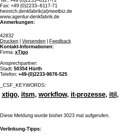
Tel.: +49 (0)2233–6117-72
Fax: +49 (0)2233–6117-71
heinrich.denkfabrik(at)meetbiz.de
www.agentur-denkfabrik.de
Anmerkungen:
42832
Drucken
|
Versenden
|
Feedback
Kontakt-Informationen:
Firma:
xTigo
Ansprechpartner:
Stadt:
50354 Hürth
Telefon:
+49-(0)2233-9676-525
_CSF_KEYWORDS:
xtigo
,
itsm
,
workflow
,
it-prozesse
,
itil
,
Diese Meldung wurde bisher 3023 mal aufgerufen.
Verlinkung-Tipps: