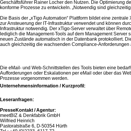
Geschäftsführer Rainer Locher den Nutzen. Die Optimierung de
konforme Prozesse zu entwickeln. „Notwendig sind gleichzeitig
Die Basis der „xTigo Automation“ Plattform bildet eine zentra
zur Ansteuerung der IT-Infrastruktur verwendet und können du
Infrastruktur notwendig. Der xTigo-Server verwaltet über Rem
lediglich die Management-Tools auf dem Management Server sow
neuen Zustände automatisch in der Datenbank protokolliert. Die
auch gleichzeitig die wachsenden Compliance-Anforderungen ad
Die eMail- und Web-Schnittstellen des Tools bieten eine bedarf
Aufforderungen oder Eskalationen per eMail oder über das Web-
Prozesse vorgenommen werden.
Unternehmensinformation / Kurzprofil:
Leseranfragen:
PresseKontakt / Agentur:
meetBIZ & Denkfabrik GmbH
Wilfried Heinrich
Pastoratstraße 6, D-50354 Hürth