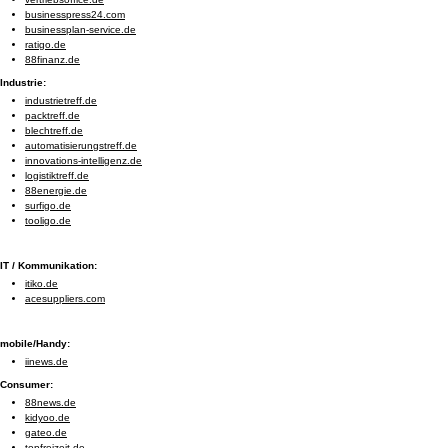
businesspress24.com
businessplan-service.de
ratigo.de
88finanz.de
Industrie:
industrietreff.de
packtreff.de
blechtreff.de
automatisierungstreff.de
innovations-intelligenz.de
logistiktreff.de
88energie.de
surfigo.de
tooligo.de
IT / Kommunikation:
itiko.de
acesuppliers.com
mobile/Handy:
iinews.de
Consumer:
88news.de
kidyoo.de
gateo.de
topfreizeit.de