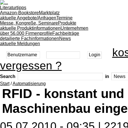
Literaturtipps
Amazon-Bookstore
Marktplatz
aktuelle Angebote/Anfragen
Termine
Messe, Kongreße, Seminare
Produkte
aktuelle Produktinformationen
Unternehmen
über 56.000 Firmenprofile
Fachbeiträge
detailierte Fachinformationen
News
aktuelle Meldungen
kos
vergessen ?
Search
in
Start
/
Automatisierung
RFID - konstant und
Maschinenbau einge
05.07.2010 - 09:35 | 221