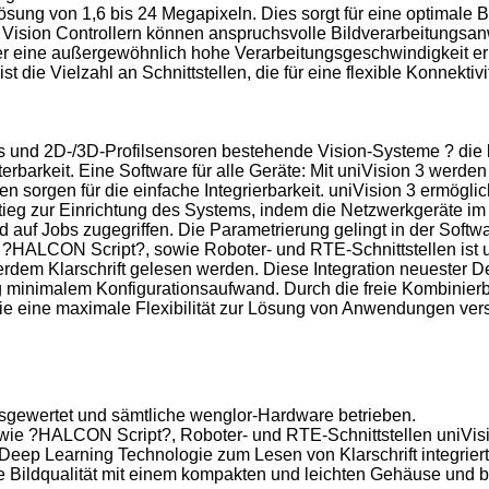
ng von 1,6 bis 24 Megapixeln. Dies sorgt für eine optimale Bi
sion Controllern können anspruchsvolle Bildverarbeitungsan
 der eine außergewöhnlich hohe Verarbeitungsgeschwindigkeit e
ie Vielzahl an Schnittstellen, die für eine flexible Konnektivit
und 2D-/3D-Profilsensoren bestehende Vision-Systeme ? die le
iterbarkeit. Eine Software für alle Geräte: Mit uniVision 3 werd
en sorgen für die einfache Integrierbarkeit. uniVision 3 ermögl
tieg zur Einrichtung des Systems, indem die Netzwerkgeräte im 
f Jobs zugegriffen. Die Parametrierung gelingt in der Softwar
HALCON Script?, sowie Roboter- und RTE-Schnittstellen ist uni
em Klarschrift gelesen werden. Diese Integration neuester De
g minimalem Konfigurationsaufwand. Durch die freie Kombinierba
ie eine maximale Flexibilität zur Lösung von Anwendungen vers
usgewertet und sämtliche wenglor-Hardware betrieben.
 ?HALCON Script?, Roboter- und RTE-Schnittstellen uniVision 
ep Learning Technologie zum Lesen von Klarschrift integriert
 Bildqualität mit einem kompakten und leichten Gehäuse und 