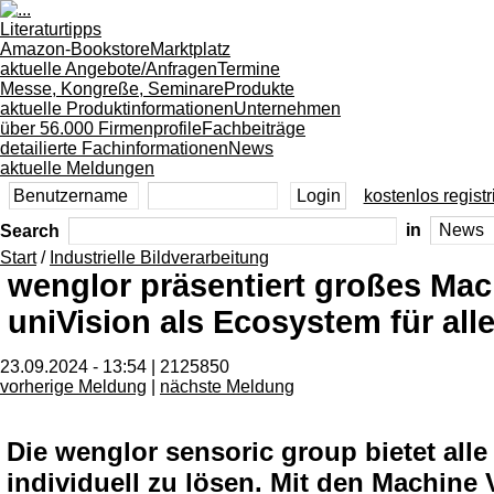
Literaturtipps
Amazon-Bookstore
Marktplatz
aktuelle Angebote/Anfragen
Termine
Messe, Kongreße, Seminare
Produkte
aktuelle Produktinformationen
Unternehmen
über 56.000 Firmenprofile
Fachbeiträge
detailierte Fachinformationen
News
aktuelle Meldungen
kostenlos registr
Search
in
Start
/
Industrielle Bildverarbeitung
wenglor präsentiert großes Mac
uniVision als Ecosystem für all
23.09.2024 - 13:54 | 2125850
vorherige Meldung
|
nächste Meldung
Die wenglor sensoric group bietet al
individuell zu lösen. Mit den Machin