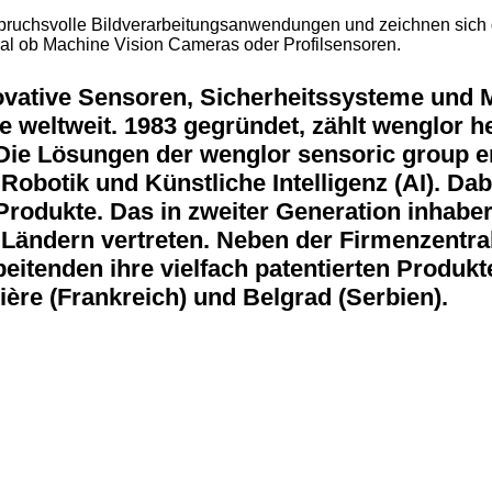
spruchsvolle Bildverarbeitungsanwendungen und zeichnen sich d
egal ob Machine Vision Cameras oder Profilsensoren.
ovative Sensoren, Sicherheitssysteme und M
ie weltweit. 1983 gegründet, zählt wenglor h
. Die Lösungen der wenglor sensoric group e
 Robotik und Künstliche Intelligenz (AI). 
n Produkte. Das in zweiter Generation inhab
 Ländern vertreten. Neben der Firmenzentral
itenden ihre vielfach patentierten Produkte
ière (Frankreich) und Belgrad (Serbien).