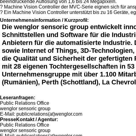
beeindruckende Auflösung von 1,6 bis 24 Megapixeln.
? Machine Vision Controller der MVC-Serie eignen sich für an
? Ein Machine Vision Controller unterstützt bis zu 16 Geräte, 
Unternehmensinformation / Kurzprofil:
Die wenglor sensoric group entwickelt inn
Schnittstellen und Software für die Industr
Anbietern für die automatisierte Industrie
sowie Internet of Things, 3D-Technologien,
die Qualität und Sicherheit der gefertigte
mit 28 eigenen Tochtergesellschaften in 53
Unternehmensgruppe mit über 1.100 Mitarbe
(Rumänien), Perth (Schottland), La Chevrol
Leseranfragen:
Public Relations Office
wenglor sensoric group
E-Mail: publicrelations(at)wenglor.com
PresseKontakt / Agentur:
Public Relations Office
wenglor sensoric group
E-Mail: publicrelations(at)wenglor.com