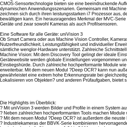
CMOS-Sensortechnologie bieten sie eine beeindruckende Auflösu
dynamischen Anwendungsszenarien. Gemeinsam mit Machine Vi
zeichnen sich durch ihren leistungsstarken i7 Prozessor aus,
bewältigen kann. Ein herausragendes Merkmal der MVC-Serie ist d
Geräte und zwar sowohl Kameras als auch Profilsensoren.
Eine Software für alle Geräte: uniVision 3
Ob Smart Camera oder aus Machine Vision Controller, Kameras 
Nutzerfreundlichkeit, Leistungsfähigkeit und individueller Erwe
sämtliche wenglor-Hardware unterstützt. Zahlreiche Schnittstell
Machine Vision: Mit dem Discovery Tool gelingt der ideale Eins
Gerätewebsite werden globale Einstellungen vorgenommen und au
Einstiegshürde. Durch zahlreiche hochperformante Module wie ?
erweiterbar. Mit dem neuen Modul ?Deep OCR? kann nun außerd
gewährleistet eine extrem hohe Erkennungsrate bei gleichzeiti
Lokalisieren von Objekten? und anderen Prüfaufgaben, bietet s
Die Highlights im Überblick:
? Mit uniVision 3 werden Bilder und Profile in einem System a
? Neben zahlreichen hochperformanten Tools machen Module wie
? Mit dem neuen Modul ?Deep OCR? ist außerdem die neuste De
? Industriekameras der BBVK-Serie kombinieren hervorragende