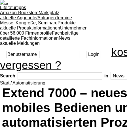
Literaturtipps
Amazon-Bookstore
Marktplatz
aktuelle Angebote/Anfragen
Termine
Messe, Kongreße, Seminare
Produkte
aktuelle Produktinformationen
Unternehmen
über 56.000 Firmenprofile
Fachbeiträge
detailierte Fachinformationen
News
aktuelle Meldungen
kos
vergessen ?
Search
in
Start
/
Automatisierung
Extend 7000 – neues
mobiles Bedienen u
automatisierten Pro