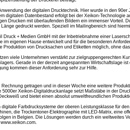
Anwendung der digitalen Drucktechnik. Hier wurde in den 90er 
 digitalen Datenbestand erfolgt bei der Xeikon-Technologie au
gen Drucken mit überlaufenden Bildern ein immenser Vorteil. Du
änge gedruckt werden. Speziell im Mailingbereich sind hiermi
l Druck + Medien GmbH mit der Inbetriebnahme einer Laserschn
e im eigenen Hause entwickelt und für die besonderen Anforderu
ale Produktion von Drucksachen und Etiketten möglich, ohne das
utzen viele Unternehmen verstärkt zur zielgruppengerechten Ku
gers. Gerade in der derzeit angespannten Wirtschaftslage ist 
igung kommen dieser Anforderung sehr zur Hilfe.
 Rechnung getragen und in dieser Woche eine weitere Produkti
rte 5000er Xeikon-Digitaldruckanlage setzt Maßstäbe in der Druck
s Deckweiß und bietet einen absolut umweltfreundlichen Produkt
ikon digitale Farbdrucksysteme der oberen Leistungsklasse für d
inen, die Trockentoner-Elektrographie mit LED-Matrix, eine of
gen in Belgien. Die Lösungen werden durch ein weltweites Vertr
r www.xeikon.com.