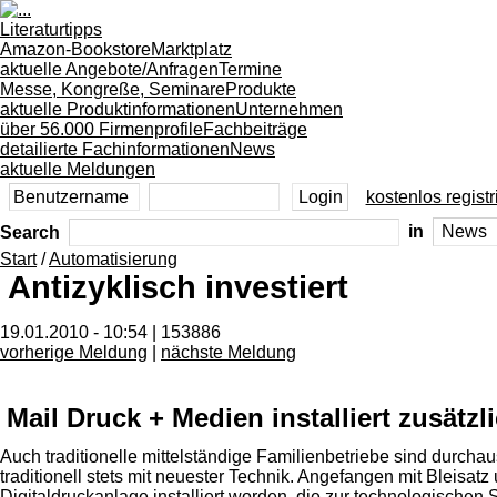
Literaturtipps
Amazon-Bookstore
Marktplatz
aktuelle Angebote/Anfragen
Termine
Messe, Kongreße, Seminare
Produkte
aktuelle Produktinformationen
Unternehmen
über 56.000 Firmenprofile
Fachbeiträge
detailierte Fachinformationen
News
aktuelle Meldungen
kostenlos registr
Search
in
Start
/
Automatisierung
Antizyklisch investiert
19.01.2010 - 10:54 | 153886
vorherige Meldung
|
nächste Meldung
Mail Druck + Medien installiert zusätz
Auch traditionelle mittelständige Familienbetriebe sind durch
traditionell stets mit neuester Technik. Angefangen mit Bleisat
Digitaldruckanlage installiert worden, die zur technologischen S