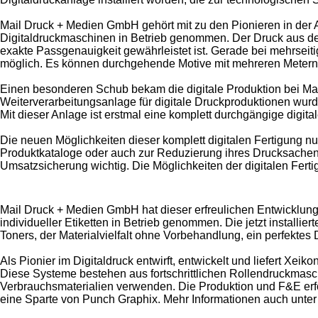
Mail Druck + Medien GmbH gehört mit zu den Pionieren in der 
Digitaldruckmaschinen in Betrieb genommen. Der Druck aus dem
exakte Passgenauigkeit gewährleistet ist. Gerade bei mehrseiti
möglich. Es können durchgehende Motive mit mehreren Metern L
Einen besonderen Schub bekam die digitale Produktion bei Mai
Weiterverarbeitungsanlage für digitale Druckproduktionen wurd
Mit dieser Anlage ist erstmal eine komplett durchgängige digit
Die neuen Möglichkeiten dieser komplett digitalen Fertigung n
Produktkataloge oder auch zur Reduzierung ihres Drucksachenla
Umsatzsicherung wichtig. Die Möglichkeiten der digitalen Fert
Mail Druck + Medien GmbH hat dieser erfreulichen Entwicklung
individueller Etiketten in Betrieb genommen. Die jetzt installie
Toners, der Materialvielfalt ohne Vorbehandlung, ein perfekte
Als Pionier im Digitaldruck entwirft, entwickelt und liefert Xe
Diese Systeme bestehen aus fortschrittlichen Rollendruckmasch
Verbrauchsmaterialien verwenden. Die Produktion und F&E erfol
eine Sparte von Punch Graphix. Mehr Informationen auch unte