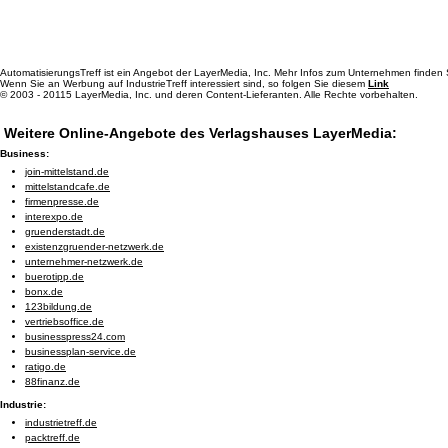
AutomatisierungsTreff ist ein Angebot der LayerMedia, Inc. Mehr Infos zum Unternehmen finden
Wenn Sie an Werbung auf IndustrieTreff interessiert sind, so folgen Sie diesem
Link
© 2003 - 20115 LayerMedia, Inc. und deren Content-Lieferanten. Alle Rechte vorbehalten.
Weitere Online-Angebote des Verlagshauses LayerMedia:
Business:
join-mittelstand.de
mittelstandcafe.de
firmenpresse.de
interexpo.de
gruenderstadt.de
existenzgruender-netzwerk.de
unternehmer-netzwerk.de
buerotipp.de
bonx.de
123bildung.de
vertriebsoffice.de
businesspress24.com
businessplan-service.de
ratigo.de
88finanz.de
Industrie:
industrietreff.de
packtreff.de