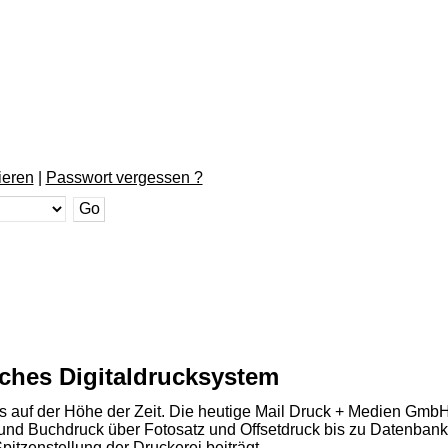
ieren
|
Passwort vergessen ?
liches Digitaldrucksystem
aus auf der Höhe der Zeit. Die heutige Mail Druck + Medien Gm
z und Buchdruck über Fotosatz und Offsetdruck bis zu Datenbanke
pitzenstellung der Druckerei beiträgt.