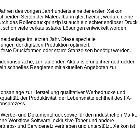
Jahren des vorigen Jahrhunderts eine der ersten Xeikon
f beiden Seiten der Materialbahn gleichzeitig, wodurch eine
rch das Rollendruckprinzip ist auch ein echter endloser Druck
t schon viele verkaufsstarke Lösungen entwickelt worden.
eidanlage im letzten Jahr. Diese spezielle
ngen der digitalen Produktion optimiert.
 feste Druckformen oder starre Stanzeisen benötigt werden.
ndenansprache, zur laufenden Aktualisierung ihrer gedruckten
ein schnelles Reagieren mit aktuellen Angeboten zur
onsanlage zur Herstellung qualitativer Werbedrucke und
qualität, der Produktivität, der Lebensmittelechtheit des FA-
ionsprozess.
en Werbe- und Dokumentdruck sowie für den industriellen Markt.
fene Workflow-Software, exklusive Toner und andere
iebs- und Servicenetz vertrieben und unterstützt. Xeikon ist