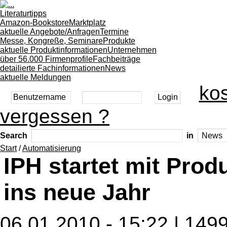
Literaturtipps
Amazon-Bookstore
Marktplatz
aktuelle Angebote/Anfragen
Termine
Messe, Kongreße, Seminare
Produkte
aktuelle Produktinformationen
Unternehmen
über 56.000 Firmenprofile
Fachbeiträge
detailierte Fachinformationen
News
aktuelle Meldungen
kos
vergessen ?
Search
in
Start
/
Automatisierung
IPH startet mit Pro
ins neue Jahr
06.01.2010 - 15:22 | 149