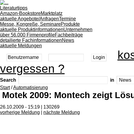
Literaturtipps
Amazon-Bookstore
Marktplatz
aktuelle Angebote/Anfragen
Termine
Messe, Kongreße, Seminare
Produkte
aktuelle Produktinformationen
Unternehmen
über 56.000 Firmenprofile
Fachbeiträge
detailierte Fachinformationen
News
aktuelle Meldungen
kos
vergessen ?
Search
in
Start
/
Automatisierung
Motek 2009: Montech zeigt Lösu
26.10.2009 - 15:19 | 130269
vorherige Meldung
|
nächste Meldung