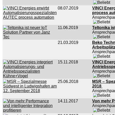
08.07.2019
VINCI Energ
process au
Ansprechpar
11.06.2019
Teltonika i
Ansprechpar
21.03.2019
Beko Techn
Arbeitsplät
Ansprechpar
15.11.2018
VINCI Energ
Antriebssp
Ansprechpar
25.06.2018
MSR – Spez
2018
Ansprechpar
14.11.2017
Von mehr Pe
Ansprechpar