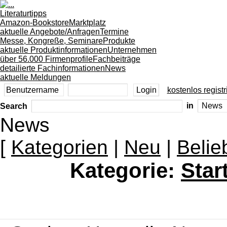
Literaturtipps
Amazon-Bookstore
Marktplatz
aktuelle Angebote/Anfragen
Termine
Messe, Kongreße, Seminare
Produkte
aktuelle Produktinformationen
Unternehmen
über 56.000 Firmenprofile
Fachbeiträge
detailierte Fachinformationen
News
aktuelle Meldungen
kostenlos registr
Search
in
News
[
Kategorien
|
Neu
|
Belie
Kategorie:
Star