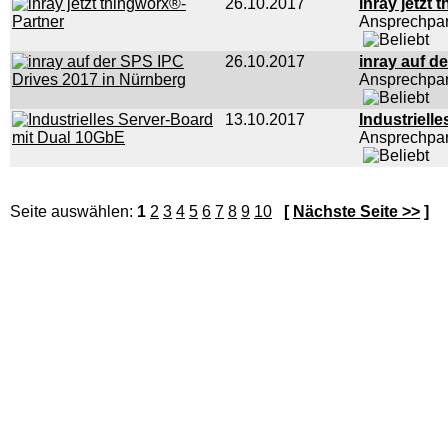
26.10.2017
inray jetzt
Ansprechpar
26.10.2017
inray auf d
Ansprechpar
13.10.2017
Industriell
Ansprechpar
Seite auswählen:
1
2
3
4
5
6
7
8
9
10
[
Nächste Seite >>
]