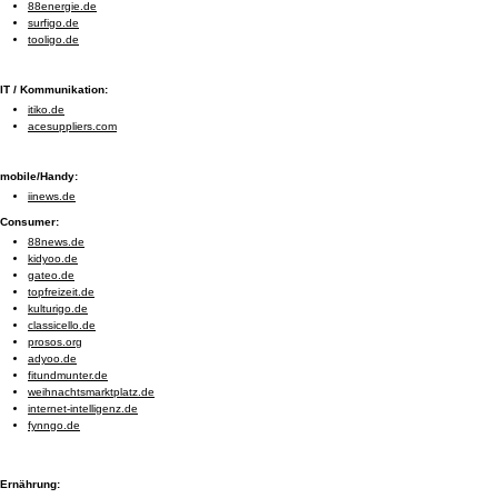
88energie.de
surfigo.de
tooligo.de
IT / Kommunikation:
itiko.de
acesuppliers.com
mobile/Handy:
iinews.de
Consumer:
88news.de
kidyoo.de
gateo.de
topfreizeit.de
kulturigo.de
classicello.de
prosos.org
adyoo.de
fitundmunter.de
weihnachtsmarktplatz.de
internet-intelligenz.de
fynngo.de
Ernährung: