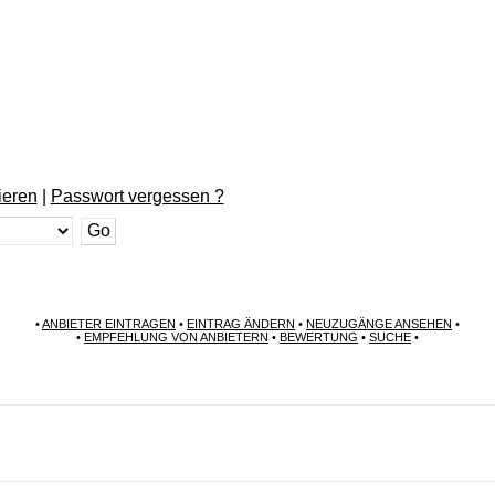
ieren
|
Passwort vergessen ?
•
ANBIETER EINTRAGEN
•
EINTRAG ÄNDERN
•
NEUZUGÄNGE ANSEHEN
•
•
EMPFEHLUNG VON ANBIETERN
•
BEWERTUNG
•
SUCHE
•