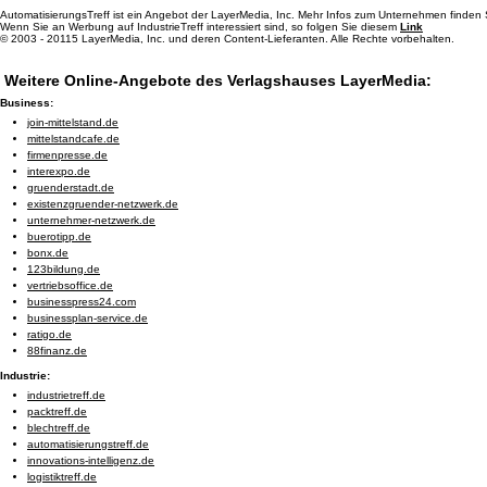
AutomatisierungsTreff ist ein Angebot der LayerMedia, Inc. Mehr Infos zum Unternehmen finden
Wenn Sie an Werbung auf IndustrieTreff interessiert sind, so folgen Sie diesem
Link
© 2003 - 20115 LayerMedia, Inc. und deren Content-Lieferanten. Alle Rechte vorbehalten.
Weitere Online-Angebote des Verlagshauses LayerMedia:
Business:
join-mittelstand.de
mittelstandcafe.de
firmenpresse.de
interexpo.de
gruenderstadt.de
existenzgruender-netzwerk.de
unternehmer-netzwerk.de
buerotipp.de
bonx.de
123bildung.de
vertriebsoffice.de
businesspress24.com
businessplan-service.de
ratigo.de
88finanz.de
Industrie:
industrietreff.de
packtreff.de
blechtreff.de
automatisierungstreff.de
innovations-intelligenz.de
logistiktreff.de