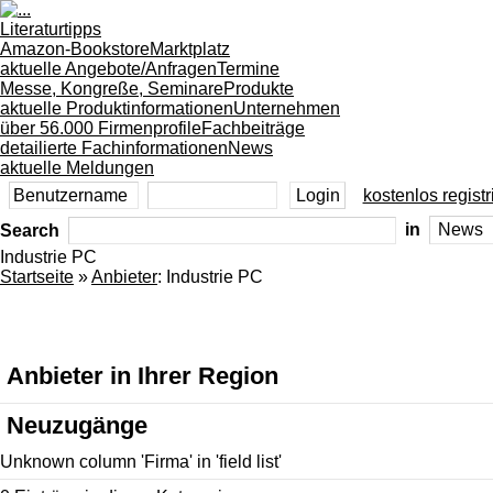
Literaturtipps
Amazon-Bookstore
Marktplatz
aktuelle Angebote/Anfragen
Termine
Messe, Kongreße, Seminare
Produkte
aktuelle Produktinformationen
Unternehmen
über 56.000 Firmenprofile
Fachbeiträge
detailierte Fachinformationen
News
aktuelle Meldungen
kostenlos registr
Search
in
Industrie PC
Startseite
»
Anbieter
: Industrie PC
Anbieter in Ihrer Region
Neuzugänge
Unknown column 'Firma' in 'field list'