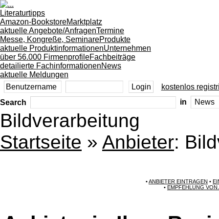
Literaturtipps
Amazon-Bookstore
Marktplatz
aktuelle Angebote/Anfragen
Termine
Messe, Kongreße, Seminare
Produkte
aktuelle Produktinformationen
Unternehmen
über 56.000 Firmenprofile
Fachbeiträge
detailierte Fachinformationen
News
aktuelle Meldungen
kostenlos registr
Search
in
Bildverarbeitung
Startseite
»
Anbieter
: Bil
•
ANBIETER EINTRAGEN
•
E
•
EMPFEHLUNG VON 