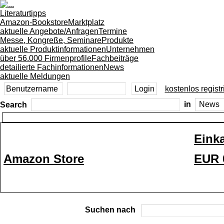
Literaturtipps
Amazon-Bookstore
Marktplatz
aktuelle Angebote/Anfragen
Termine
Messe, Kongreße, Seminare
Produkte
aktuelle Produktinformationen
Unternehmen
über 56.000 Firmenprofile
Fachbeiträge
detailierte Fachinformationen
News
aktuelle Meldungen
kostenlos registr
Search
in
Eink
Amazon Store
EUR 
Suchen nach